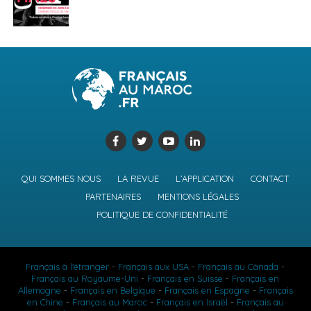
QUI SOMMES NOUS
LA REVUE
L’APPLICATION
CONTACT
PARTENAIRES
MENTIONS LÉGALES
POLITIQUE DE CONFIDENTIALITÉ
Français à l'étranger
-
Français aux USA
-
Français au Canada
-
Français au Royaume-Uni
-
Français en Suisse
-
Français en
Allemagne
-
Français en Belgique
-
Français en Espagne
-
Français
en Chine
-
Français au Maroc
-
Français en Israël
-
Français au