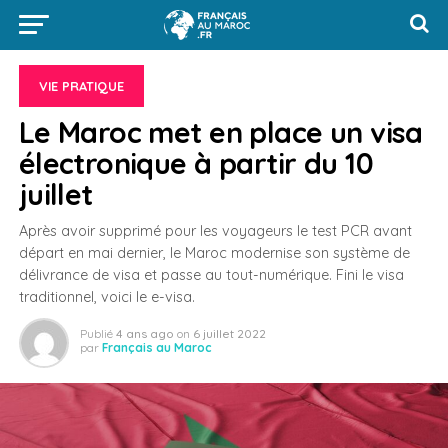
VIE PRATIQUE
Le Maroc met en place un visa
électronique à partir du 10
juillet
Après avoir supprimé pour les voyageurs le test PCR avant
départ en mai dernier, le Maroc modernise son système de
délivrance de visa et passe au tout-numérique. Fini le visa
traditionnel, voici le e-visa.
Publié
4 ans ago
on
6 juillet 2022
par
Français au Maroc