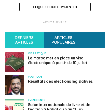
SUJETS ASSOCIÉS:
MAROC
UNE
VISA
VOYAGES
CLIQUEZ POUR COMMENTER
Français au Maroc
ADVERTISEMENT
DERNIERS
ARTICLES
ARTICLES
POPULAIRES
VIE PRATIQUE
Le Maroc met en place un visa
électronique à partir du 10 juillet
POLITIQUE
Résultats des élections législatives
EVÈNEMENTS
Salon internationale du livre et de
l’édition à Rabat du 3 au 11 juin