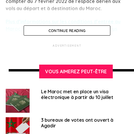
compter du 7 février 2022 de l’espace aérien aux
vols au départ et à destination du Maroc.
Plus d’informations sur les conditions d’entrée au
Maroc et sur le mesures en vigueur dans le pays
CONTINUE READING
Contact utile :
ADVERTISEMENT
Site
de l’
ambassade de France au Maroc
VOUS AIMEREZ PEUT-ÊTRE
SUJETS ASSOCIÉS:
MAROC
QUAI D'ORSAY
UNE
Français au Maroc
Le Maroc met en place un visa
électronique à partir du 10 juillet
3 bureaux de votes ont ouvert à
Agadir