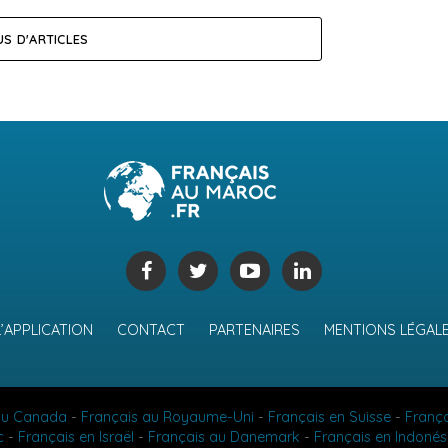
US D'ARTICLES
L’APPLICATION
CONTACT
PARTENAIRES
MENTIONS LÉGAL
au Canada
-
Français au Royaume-Uni
-
Français en Suisse
-
Franç
c
-
Français en Israël
-
Français au Danemark
-
Français en Indonés