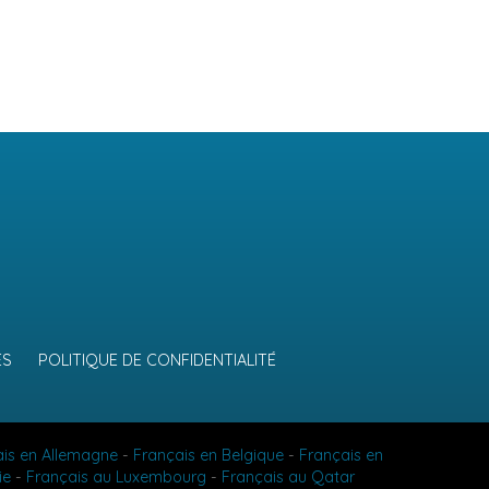
ES
POLITIQUE DE CONFIDENTIALITÉ
ais en Allemagne
-
Français en Belgique
-
Français en
ie
-
Français au Luxembourg
-
Français au Qatar