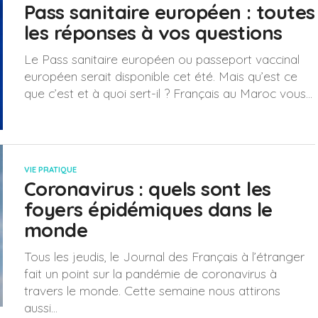
Pass sanitaire européen : toutes
les réponses à vos questions
Le Pass sanitaire européen ou passeport vaccinal
européen serait disponible cet été. Mais qu’est ce
que c’est et à quoi sert-il ? Français au Maroc vous...
VIE PRATIQUE
Coronavirus : quels sont les
foyers épidémiques dans le
monde
Tous les jeudis, le Journal des Français à l’étranger
fait un point sur la pandémie de coronavirus à
travers le monde. Cette semaine nous attirons
aussi...