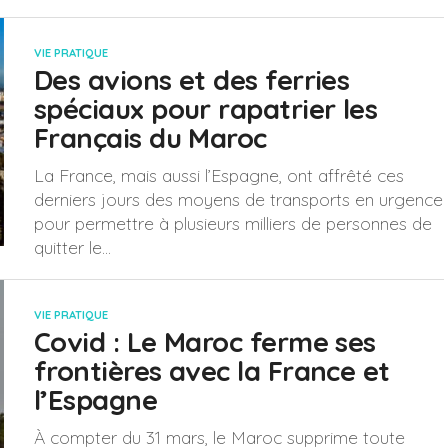
VIE PRATIQUE
Des avions et des ferries
spéciaux pour rapatrier les
Français du Maroc
La France, mais aussi l’Espagne, ont affrêté ces
derniers jours des moyens de transports en urgence
pour permettre à plusieurs milliers de personnes de
quitter le...
VIE PRATIQUE
Covid : Le Maroc ferme ses
frontières avec la France et
l’Espagne
À compter du 31 mars, le Maroc supprime toute