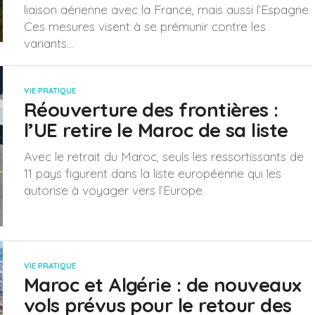
liaison aérienne avec la France, mais aussi l’Espagne.
Ces mesures visent à se prémunir contre les
variants...
VIE PRATIQUE
Réouverture des frontières :
l’UE retire le Maroc de sa liste
Avec le retrait du Maroc, seuls les ressortissants de
11 pays figurent dans la liste européenne qui les
autorise à voyager vers l’Europe.
VIE PRATIQUE
Maroc et Algérie : de nouveaux
vols prévus pour le retour des