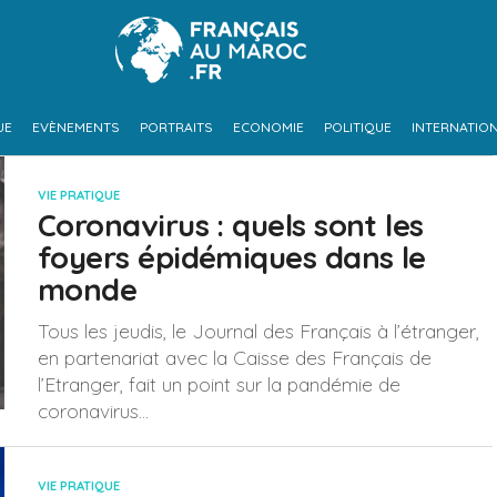
UE
EVÈNEMENTS
PORTRAITS
ECONOMIE
POLITIQUE
INTERNATIO
VIE PRATIQUE
Coronavirus : quels sont les
foyers épidémiques dans le
monde
Tous les jeudis, le Journal des Français à l’étranger,
en partenariat avec la Caisse des Français de
l’Etranger, fait un point sur la pandémie de
coronavirus...
VIE PRATIQUE