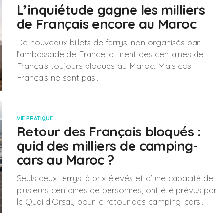
L’inquiétude gagne les milliers
de Français encore au Maroc
De nouveaux billets de ferrys, non organisés par
l’ambassade de France, attirent des centaines de
Français toujours bloqués au Maroc. Mais ces
Français ne sont pas...
VIE PRATIQUE
Retour des Français bloqués :
quid des milliers de camping-
cars au Maroc ?
Seuls deux ferrys, à prix élevés et d’une capacité de
plusieurs centaines de personnes, ont été prévus par
le Quai d’Orsay pour le retour des camping-cars...