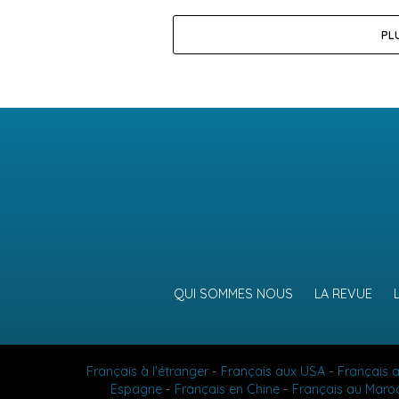
PL
QUI SOMMES NOUS
LA REVUE
Français à l'étranger
-
Français aux USA
-
Français 
Espagne
-
Français en Chine
-
Français au Maro