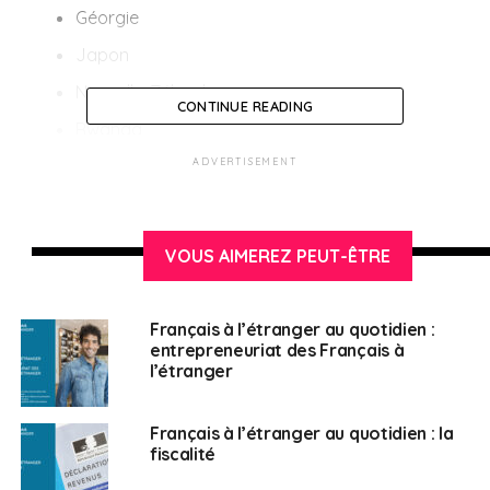
Géorgie
Japon
Nouvelle-Zélande
CONTINUE READING
Rwanda
Corée du Sud
ADVERTISEMENT
Thaïlande
Tunisie
VOUS AIMEREZ PEUT-ÊTRE
Uruguay
Chine, sous réserve de confirmation de la
Français à l’étranger au quotidien :
réciprocité
entrepreneuriat des Français à
l’étranger
D’après Bruxelles, les critères pris en compte incluent la
situation épidémiologique et les mesures de
Français à l’étranger au quotidien : la
confinement, y compris la distanciation physique, ainsi
fiscalité
que des considérations économiques et sociales.