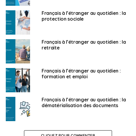
Dans son communiqué, le Conseil de l’UE rappelle
cependant que cet accord n’est pas un outil
Français à l’étranger au quotidien : la
protection sociale
juridiquement contraignant et que les États membres
restent responsables de la mise en œuvre de la levée
des restrictions.
Français à l’étranger au quotidien : la
retraite
SUJETS ASSOCIÉS:
FEATURED
UNION EUROPÉENNE
Français à l’étranger au quotidien :
Français au Maroc
formation et emploi
Français à l’étranger au quotidien : la
dématérialisation des documents
CLIQUEZ POUR COMMENTER