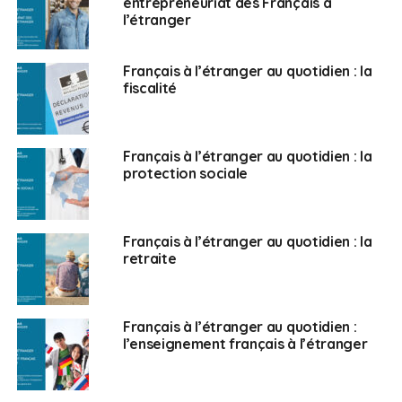
m’a offert une ouverture sur le monde absolument
entrepreneuriat des Français à
l’étranger
extraordinaire ainsi qu’un enrichissement culturel, social
et professionnel que l’on ne retrouve pas lorsque l’on
fait l’ensemble de sa carrière dans l’Hexagone. Je
Français à l’étranger au quotidien : la
fiscalité
pense que cette pandémie qui bouleverse beaucoup
de choses dans nos vies quotidiennes, professionnelles,
sociales et amicales est une invitation à aller
redécouvrir l’étranger. Cela peut paraître contre-intuitif
Français à l’étranger au quotidien : la
protection sociale
mais je pense qu’il faut se servir de ce moment pour
sortir de nos frontières et continuer à porter
l’international. C’est de cette façon que nous arriverons
à sortir de cette pandémie tous ensemble.
Français à l’étranger au quotidien : la
retraite
FAE :
À l’occasion de la crise, les Français sont-ils
revenus massivement en France et ont-ils quitté leur
poste de travailleur à l’étranger ?
Français à l’étranger au quotidien :
l’enseignement français à l’étranger
P.-A. A. :
Oui, il y a un retour en France qui est évident et
naturel lorsque vous êtes confronté à une crise de