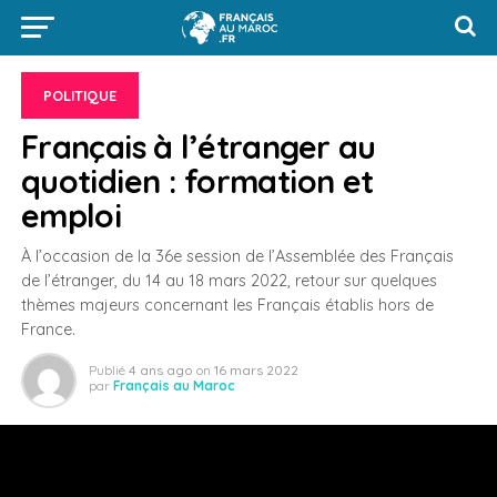
POLITIQUE
Français à l’étranger au
quotidien : formation et
emploi
À l’occasion de la 36e session de l’Assemblée des Français
de l’étranger, du 14 au 18 mars 2022, retour sur quelques
thèmes majeurs concernant les Français établis hors de
France.
Publié
4 ans ago
on
16 mars 2022
par
Français au Maroc