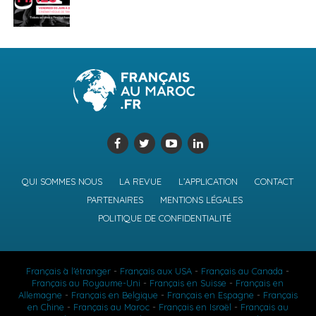
QUI SOMMES NOUS
LA REVUE
L’APPLICATION
CONTACT
PARTENAIRES
MENTIONS LÉGALES
POLITIQUE DE CONFIDENTIALITÉ
Français à l'étranger
-
Français aux USA
-
Français au Canada
-
Français au Royaume-Uni
-
Français en Suisse
-
Français en
Allemagne
-
Français en Belgique
-
Français en Espagne
-
Français
en Chine
-
Français au Maroc
-
Français en Israël
-
Français au