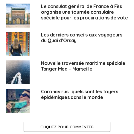
INDEPENDANT DES FRANCAIS DE
Le consulat général de France à Fès
TANGER »
organise une tournée consulaire
spéciale pour les procurations de vote
LIAGRE Bernard.
14
0
Les derniers conseils aux voyageurs
Liste « PLUS PROCHES DE VOUS
du Quai d’Orsay
POUR ALLER PLUS LOIN »
GARTI Ismaël.
3
0
Nouvelle traversée maritime spéciale
Liste « Nouvel horizon, la liste du
Tanger Med – Marseille
renouveau. »
Coronavirus : quels sont les foyers
épidémiques dans le monde
2ème circonscription
Nombre d’électeurs inscrits : 2 371
CLIQUEZ POUR COMMENTER
Nombre de votants : 520