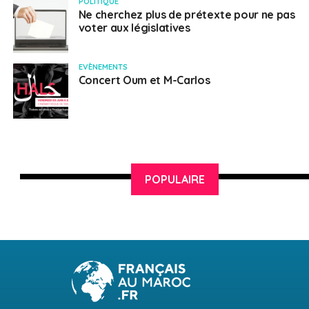
POLITIQUE
Ne cherchez plus de prétexte pour ne pas
CAZELLE Vincent.
1
75
voter aux législatives
Liste « Alliance Solidaire des
Français de Fes, Meknes, Oujda »
EVÈNEMENTS
Concert Oum et M-Carlos
LABADI Issam.
44
0
Liste « Liste d’Union et de
Rassemblement »
POPULAIRE
3ème circonscription
Nombre d’électeurs inscrits : 3 358
Nombre de votants : 787
Nombre de bulletins blancs : 5
Nombre de bulletins nuls : 0