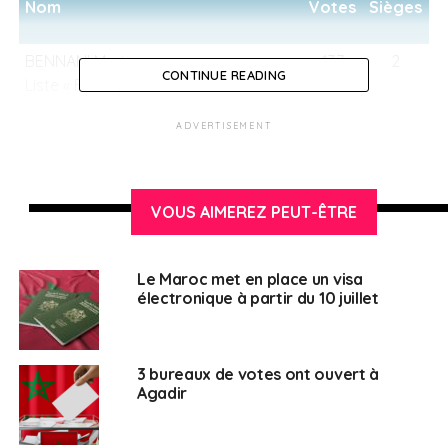
Nom
Votes
Sièges
BENNANI Myriem.
137
2
CONTINUE READING
Liste « FRANÇAIS DU MONDE A
TANGER »
ADVERTISEMENT
RIO Anna-Gael.
89
0
Liste « LA LISTE (LISTE
INDEPENDANTE SOLIDAIRE DE
VOUS AIMEREZ PEUT-ÊTRE
TANGER ET SES ENVIRONS) »
Le Maroc met en place un visa
EL KABBAJ Zineb.
64
1
électronique à partir du 10 juillet
Liste « ALLIANCE SOLIDAIRE DES
FRANÇAIS DE TANGER ET SA
RÉGION »
3 bureaux de votes ont ouvert à
Agadir
GATTEL Olivier.
23
0
Liste « RASSEMBLEMENT