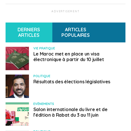
Nombre de bulletins blancs : 16
ADVERTISEMENT
Nombre de bulletins nuls : 0
Total des suffrages exprimés : 286
DERNIERS
ARTICLES
ARTICLES
POPULAIRES
VIE PRATIQUE
Nom
Votes
Sièges
Le Maroc met en place un visa
électronique à partir du 10 juillet
AUBERT Jacky.
193
2
Liste « FRANÇAIS DU MONDE
POLITIQUE
CITOYENS UNIS ET SOLIDAIRES »
Résultats des élections législatives
BEN KERROUM DEVIDET Myriam.
186
1
Liste « LaRem au service de tous
EVÈNEMENTS
Salon internationale du livre et de
les français de la circonscription
l’édition à Rabat du 3 au 11 juin
Fès-Meknès-Oujda »
(Majorité)