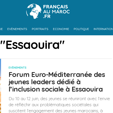
UE
EVÈNEMENTS
PORTRAITS
ECONOMIE
POLITIQUE
INTERNATIO
 "Essaouira"
EVÈNEMENTS
Forum Euro-Méditerranée des
jeunes leaders dédié à
l’inclusion sociale à Essaouira
Du 10 au 12 juin, des jeunes se réuniront avec l’envie
de réfléchir aux problématiques sociétales qui
suscitent l’engagement des jeunes marocains, à