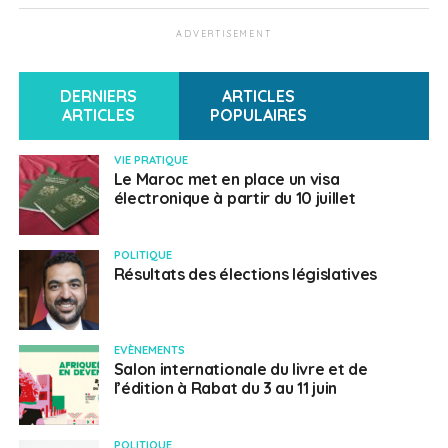
Programme de
ADVERTISEMENT
l’entretien
DERNIERS
ARTICLES
ARTICLES
POPULAIRES
13h45 – 14h00
VIE PRATIQUE
Propos introductif du Ministre Jean-Baptiste Lemoyne
Le Maroc met en place un visa
électronique à partir du 10 juillet
14h00 – 15h15
Fiscalité des Français de l’étranger, en présence de la
POLITIQUE
Résultats des élections législatives
DINR
15h30 – 17h30
EVÈNEMENTS
Scolarité, en présence de Monsieur le Directeur de
Salon internationale du livre et de
l’édition à Rabat du 3 au 11 juin
l’AEFE, Olivier Brochet
17h45 – 19h00
POLITIQUE