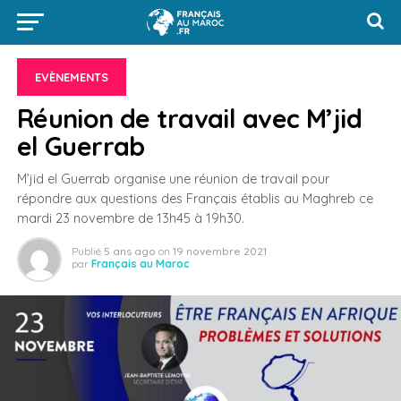
EVÈNEMENTS
Réunion de travail avec M’jid
el Guerrab
M’jid el Guerrab organise une réunion de travail pour
répondre aux questions des Français établis au Maghreb ce
mardi 23 novembre de 13h45 à 19h30.
Publié
5 ans ago
on
19 novembre 2021
par
Français au Maroc