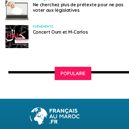
Ne cherchez plus de prétexte pour ne pas
Santé, en présence de Monsieur le Directeur de la CFE,
voter aux législatives
Éric Pavi
EVÈNEMENTS
19h00 – 19h30
Concert Oum et M-Carlos
Conclusion et synthèse
POPULAIRE
SUJETS ASSOCIÉS:
FISCALITÉ
M’JID EL GUERRAB
REUNION
SANTÉ
SCOLARITÉ
Français au Maroc