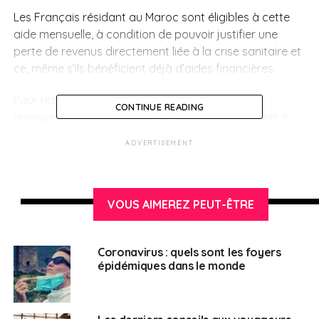
Les Français résidant au Maroc sont éligibles à cette
aide mensuelle, à condition de pouvoir justifier une
perte de revenus directement liée à la crise sanitaire et
ce, même s’ils bénéficient déjà d’aides financières.
Pour recevoir ces aides qui s’élèvent à
182,68€
CONTINUE READING
mensuels
(somme majorée de
121,79€ par enfant à
charge
), il faut déposer, en prenant rendez-vous avec
ADVERTISEMENT
le Bureau des Affaires Sociales, un dossier complet
avant le 20 du mois précédant le premier mois de
versement
(ou, dans le cas d’un renouvellement, avant
le 20 du dernier mois de versement planifié). Il est
VOUS AIMEREZ PEUT-ÊTRE
notamment possible de prendre rendez-vous en ligne.
La liste exhaustive des pièces à fournir est à retrouver
Coronavirus : quels sont les foyers
épidémiques dans le monde
sur le
site du Consulat de France
.