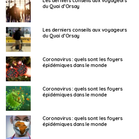
Les derniers conseils aux voyageurs
SUJETS ASSOCIÉS:
AIDES
COVID-19
FAMILLES
UNE
du Quai d’Orsay
Français au Maroc
Les derniers conseils aux voyageurs
du Quai d’Orsay
Coronavirus : quels sont les foyers
épidémiques dans le monde
Coronavirus : quels sont les foyers
épidémiques dans le monde
Coronavirus : quels sont les foyers
épidémiques dans le monde